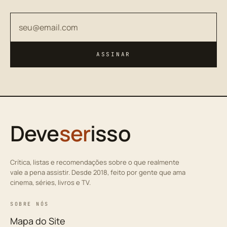
Seu endereço de email
ASSINAR
Deve
ser
isso
Crítica, listas e recomendações sobre o que realmente
vale a pena assistir. Desde 2018, feito por gente que ama
cinema, séries, livros e TV.
SOBRE NÓS
Mapa do Site