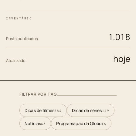
INVENTÁRIO
1.018
Posts publicados
hoje
Atualizado
FILTRAR POR TAG
Dicas de filmes
Dicas de séries
584
149
Notícias
Programação da Globo
63
16