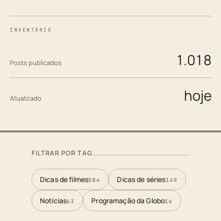
INVENTÁRIO
1.018
Posts publicados
hoje
Atualizado
FILTRAR POR TAG
Dicas de filmes
Dicas de séries
584
149
Notícias
Programação da Globo
63
16