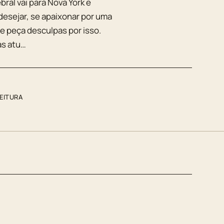
ral vai para Nova York e
esejar, se apaixonar por uma
me peça desculpas por isso.
as atu…
LEITURA