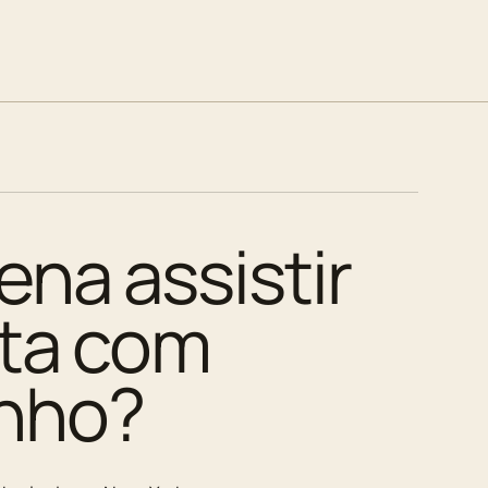
ena assistir
ita com
nho?