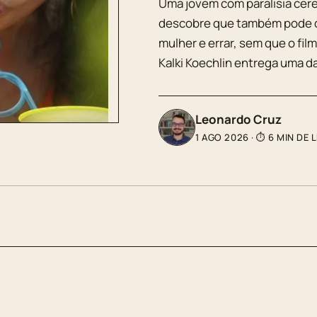
Uma jovem com paralisia cereb
descobre que também pode d
mulher e errar, sem que o fil
Kalki Koechlin entrega uma d
Leonardo Cruz
1 AGO 2026
·
⏱ 6 MIN DE 