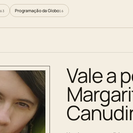
Programação da Globo
63
16
Vale a p
Margar
Canudi