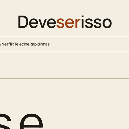
Deve
ser
isso
y
Netflix
Telecine
Rapidinhas
s e