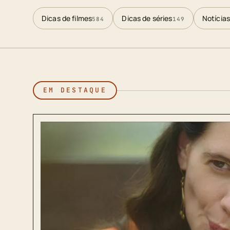
Dicas de filmes
Dicas de séries
Notícias
584
149
EM DESTAQUE