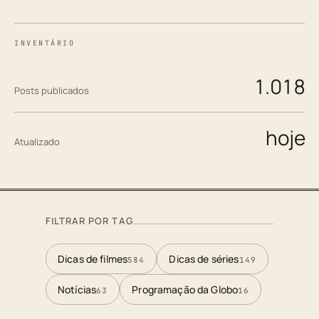
INVENTÁRIO
1.018
Posts publicados
hoje
Atualizado
FILTRAR POR TAG
Dicas de filmes
Dicas de séries
584
149
Notícias
Programação da Globo
63
16