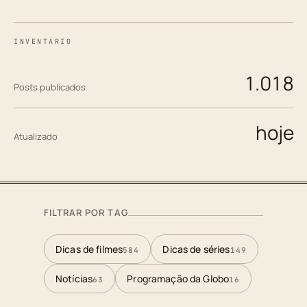
INVENTÁRIO
1.018
Posts publicados
hoje
Atualizado
FILTRAR POR TAG
Dicas de filmes
Dicas de séries
584
149
Notícias
Programação da Globo
63
16