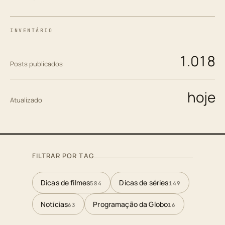
INVENTÁRIO
1.018
Posts publicados
hoje
Atualizado
FILTRAR POR TAG
Dicas de filmes
Dicas de séries
584
149
Notícias
Programação da Globo
63
16