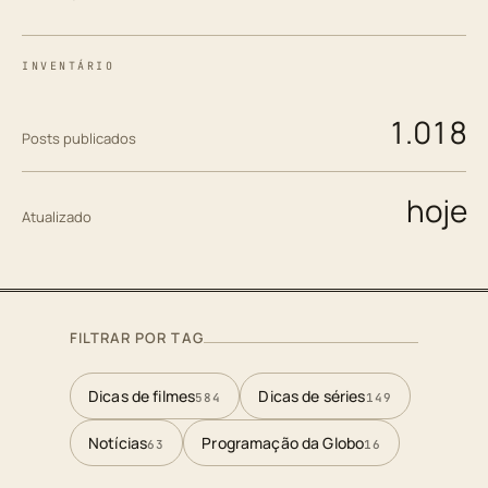
INVENTÁRIO
1.018
Posts publicados
hoje
Atualizado
FILTRAR POR TAG
Dicas de filmes
Dicas de séries
584
149
Notícias
Programação da Globo
63
16