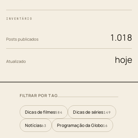
INVENTÁRIO
1.018
Posts publicados
hoje
Atualizado
FILTRAR POR TAG
Dicas de filmes
Dicas de séries
584
149
Notícias
Programação da Globo
63
16