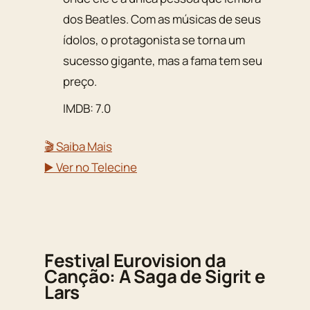
dos Beatles. Com as músicas de seus
ídolos, o protagonista se torna um
sucesso gigante, mas a fama tem seu
preço.
IMDB: 7.0
🎬 Saiba Mais
▶️ Ver no Telecine
Festival Eurovision da
Canção: A Saga de Sigrit e
Lars