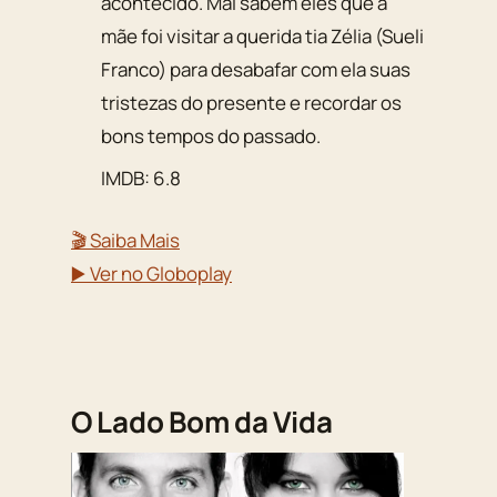
acontecido. Mal sabem eles que a
mãe foi visitar a querida tia Zélia (Sueli
Franco) para desabafar com ela suas
tristezas do presente e recordar os
bons tempos do passado.
IMDB: 6.8
🎬 Saiba Mais
▶️ Ver no Globoplay
O Lado Bom da Vida