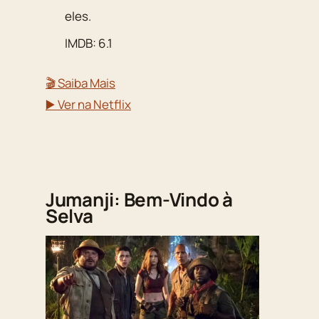
eles.
IMDB: 6.1
🎬 Saiba Mais
▶️ Ver na Netflix
Jumanji: Bem-Vindo à
Selva