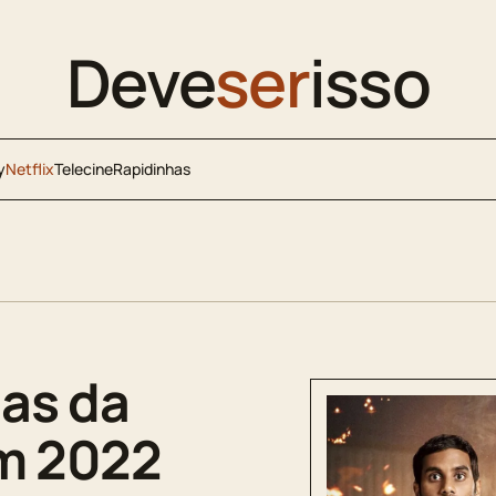
Deve
ser
isso
y
Netflix
Telecine
Rapidinhas
as da
em 2022