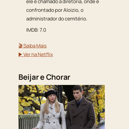
ele é chamado à diretoria, onde é
confrontado por Aloizio, o
administrador do cemitério.
IMDB: 7.0
🎬 Saiba Mais
▶️ Ver na Netflix
Beijar e Chorar