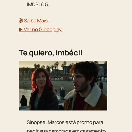
IMDB: 6.5
🎬 Saiba Mais
▶️ Ver no Globoplay
Te quiero, imbécil
Sinopse: Marcos está pronto para
pedir sua namorada em casamento.