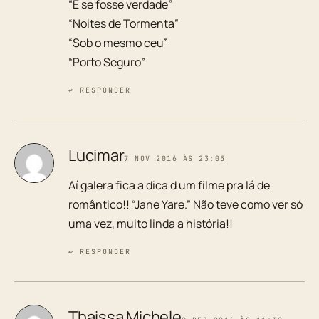
“E se fosse verdade”
“Noites de Tormenta”
“Sob o mesmo ceu”
“Porto Seguro”
↩ RESPONDER
Lucimar
7 NOV 2016 ÀS 23:05
Aí galera fica a dica d um filme pra lá de
romântico!! “Jane Yare.” Não teve como ver só
uma vez, muito linda a história!!
↩ RESPONDER
Thaissa Michele