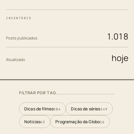
INVENTÁRIO
1.018
Posts publicados
hoje
Atualizado
FILTRAR POR TAG
Dicas de filmes
Dicas de séries
584
149
Notícias
Programação da Globo
63
16