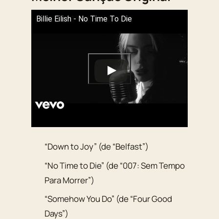
Billie Eilish - No Time To Die
“Down to Joy” (de “Belfast”)
“No Time to Die” (de “007: Sem Tempo
Para Morrer”)
“Somehow You Do” (de “Four Good
Days”)