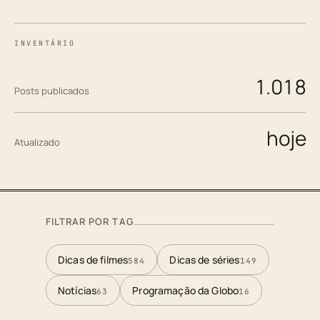
INVENTÁRIO
1.018
Posts publicados
hoje
Atualizado
FILTRAR POR TAG
Dicas de filmes
Dicas de séries
584
149
Notícias
Programação da Globo
63
16