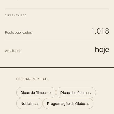
INVENTÁRIO
1.018
Posts publicados
hoje
Atualizado
FILTRAR POR TAG
Dicas de filmes
Dicas de séries
584
149
Notícias
Programação da Globo
63
16