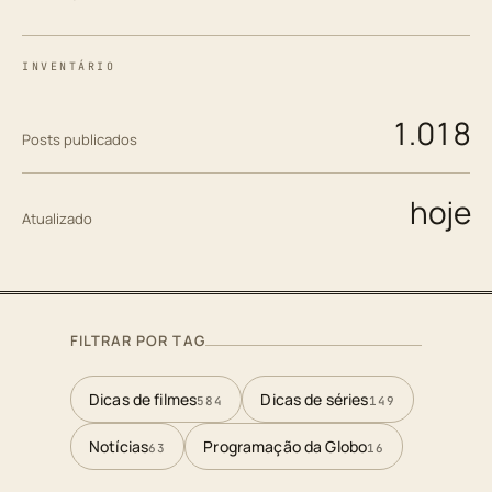
INVENTÁRIO
1.018
Posts publicados
hoje
Atualizado
FILTRAR POR TAG
Dicas de filmes
Dicas de séries
584
149
Notícias
Programação da Globo
63
16