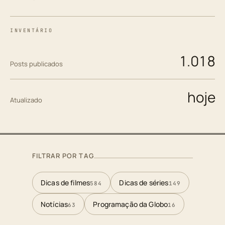
INVENTÁRIO
1.018
Posts publicados
hoje
Atualizado
FILTRAR POR TAG
Dicas de filmes
Dicas de séries
584
149
Notícias
Programação da Globo
63
16