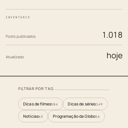
INVENTÁRIO
1.018
Posts publicados
hoje
Atualizado
FILTRAR POR TAG
Dicas de filmes
Dicas de séries
584
149
Notícias
Programação da Globo
63
16