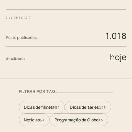
INVENTÁRIO
1.018
Posts publicados
hoje
Atualizado
FILTRAR POR TAG
Dicas de filmes
Dicas de séries
584
149
Notícias
Programação da Globo
63
16