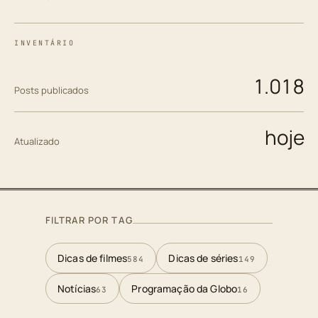
INVENTÁRIO
1.018
Posts publicados
hoje
Atualizado
FILTRAR POR TAG
Dicas de filmes
Dicas de séries
584
149
Notícias
Programação da Globo
63
16