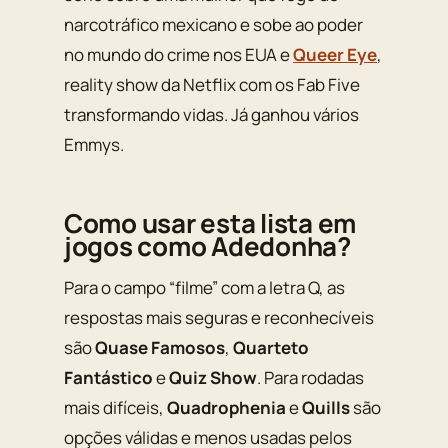
narcotráfico mexicano e sobe ao poder
no mundo do crime nos EUA e
Queer Eye
,
reality show da Netflix com os Fab Five
transformando vidas. Já ganhou vários
Emmys.
Como usar esta lista em
jogos como Adedonha?
Para o campo “filme” com a letra Q, as
respostas mais seguras e reconhecíveis
são
Quase Famosos
,
Quarteto
Fantástico
e
Quiz Show
. Para rodadas
mais difíceis,
Quadrophenia
e
Quills
são
opções válidas e menos usadas pelos