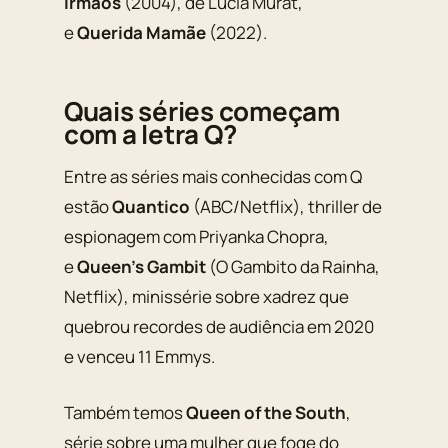
Irmãos
(2004), de Lúcia Murat,
e
Querida Mamãe
(2022).
Quais séries começam
com a letra Q?
Entre as séries mais conhecidas com Q
estão
Quantico
(ABC/Netflix), thriller de
espionagem com Priyanka Chopra,
e
Queen’s Gambit
(
O Gambito da Rainha
,
Netflix), minissérie sobre xadrez que
quebrou recordes de audiência em 2020
e venceu 11 Emmys.
Também temos
Queen of the South
,
série sobre uma mulher que foge do