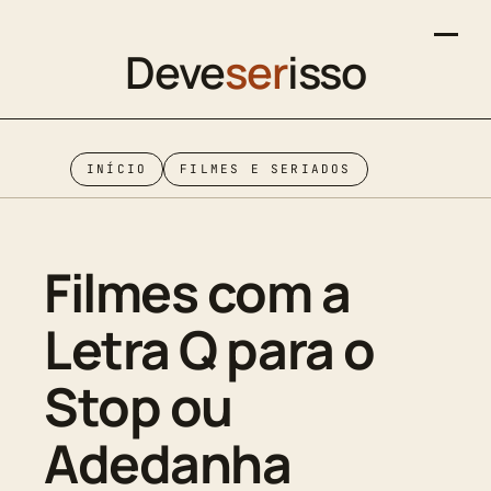
Deve
ser
isso
INÍCIO
FILMES E SERIADOS
Filmes com a
Letra Q para o
Stop ou
Adedanha