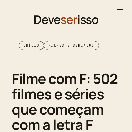
Deve
ser
isso
INÍCIO
FILMES E SERIADOS
Filme com F: 502
filmes e séries
que começam
com a letra F