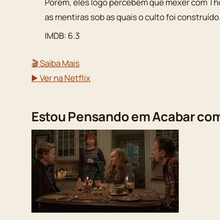
Porém, eles logo percebem que mexer com Tho
as mentiras sob as quais o culto foi construído
IMDB: 6.3
🎬 Saiba Mais
▶️ Ver na Netflix
Estou Pensando em Acabar co