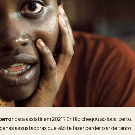
terror
para assistir em 2021? Então chegou ao local certo.
 cenas assustadoras que vão te fazer perder o ar de tanto