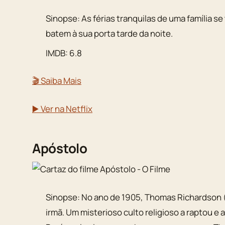
Sinopse: As férias tranquilas de uma família 
batem à sua porta tarde da noite.
IMDB: 6.8
🎬 Saiba Mais
▶️ Ver na Netflix
Apóstolo
Sinopse: No ano de 1905, Thomas Richardson (
irmã. Um misterioso culto religioso a raptou e