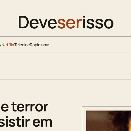
Deve
ser
isso
y
Netflix
Telecine
Rapidinhas
e terror
sistir em