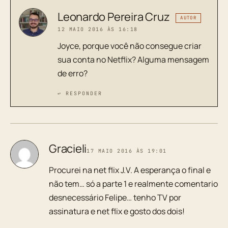
Leonardo Pereira Cruz
AUTOR
12 MAIO 2016 ÀS 16:18
Joyce, porque você não consegue criar
sua conta no Netflix? Alguma mensagem
de erro?
↩ RESPONDER
Gracieli
17 MAIO 2016 ÀS 19:01
Procurei na net flix J.V. A esperança o final e
não tem… só a parte 1 e realmente comentario
desnecessário Felipe… tenho TV por
assinatura e net flix e gosto dos dois!