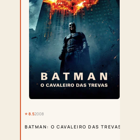
⭐ 8
DI
⭐ 8.5
2008
BATMAN: O CAVALEIRO DAS TREVAS