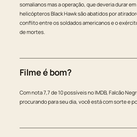
somalianos mas a operação, que deveria durar em
helicópteros Black Hawk são abatidos por atiradore
conflito entre os soldados americanos e o exércit
de mortes.
Filme é bom?
Com nota 7,7 de 10 possíveis no IMDB, Falcão Ne
procurando para seu dia, você está com sorte e p