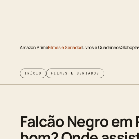
Amazon Prime
Filmes e Seriados
Livros e Quadrinhos
Globopla
INÍCIO
FILMES E SERIADOS
Falcão Negro em 
bom? Onde assistir