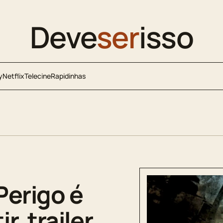
Deve
ser
isso
y
Netflix
Telecine
Rapidinhas
Perigo é
, trailer,