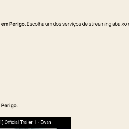
o em Perigo
. Escolha um dos serviços de streaming abaixo 
m Perigo
.
Official Trailer 1 - Ewan