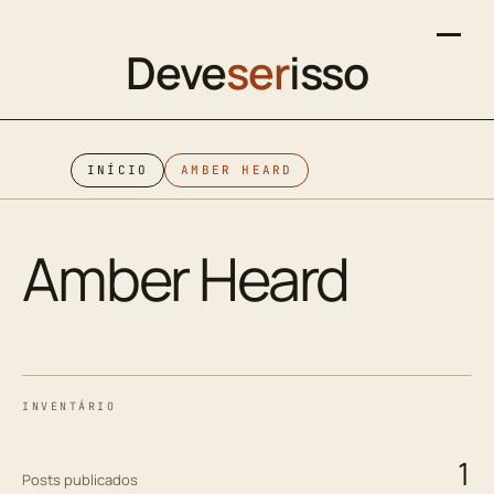
Deve
ser
isso
INÍCIO
AMBER HEARD
Amber Heard
INVENTÁRIO
1
Posts publicados