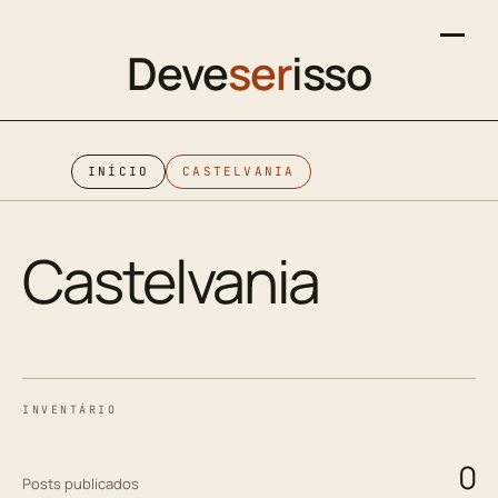
Deve
ser
isso
INÍCIO
CASTELVANIA
Castelvania
INVENTÁRIO
0
Posts publicados