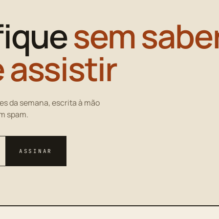
fique
sem saber
 assistir
es da semana, escrita à mão
em spam.
ASSINAR