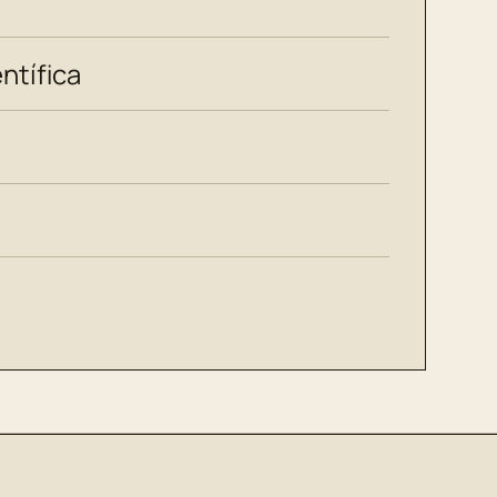
ntífica
e