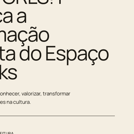
a a
mação
ta do Espaço
ks
onhecer, valorizar, transformar
es na cultura.
LEITURA