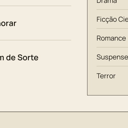
Drama
Ficção Cie
horar
Romance
 de Sorte
Suspens
Terror