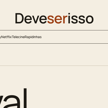
Deve
ser
isso
y
Netflix
Telecine
Rapidinhas
al