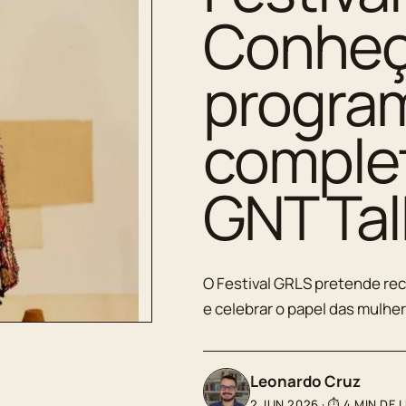
Conheç
progra
comple
GNT Tal
O Festival GRLS pretende rec
e celebrar o papel das mulher
Leonardo Cruz
2 JUN 2026
·
⏱ 4 MIN DE 