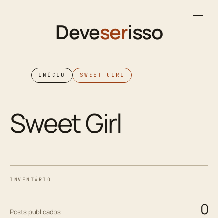
Deve
ser
isso
INÍCIO
SWEET GIRL
Sweet Girl
INVENTÁRIO
0
Posts publicados