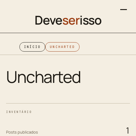
Deve
ser
isso
INÍCIO
UNCHARTED
Uncharted
INVENTÁRIO
1
Posts publicados