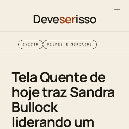
Deve
ser
isso
INÍCIO
FILMES E SERIADOS
Tela Quente de
hoje traz Sandra
Bullock
liderando um