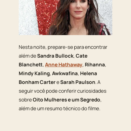
Nesta noite, prepare-se para encontrar
além de
Sandra Bullock
,
Cate
Blanchett
,
Anne Hathaway
,
Rihanna
,
Mindy Kaling
,
Awkwafina
,
Helena
Bonham Carter
e
Sarah Paulson
. A
seguir você pode conferir curiosidades
sobre
Oito Mulheres e um Segredo
,
além de um resumo técnico do filme.