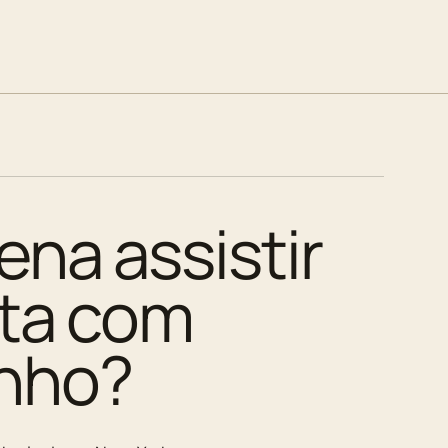
ena assistir
ita com
nho?