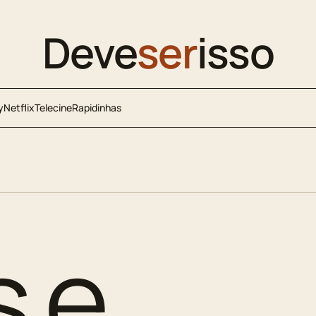
Deve
ser
isso
y
Netflix
Telecine
Rapidinhas
s e