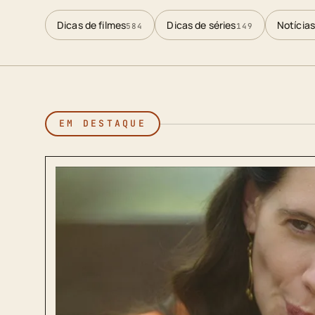
Dicas de filmes
Dicas de séries
Notícias
584
149
EM DESTAQUE