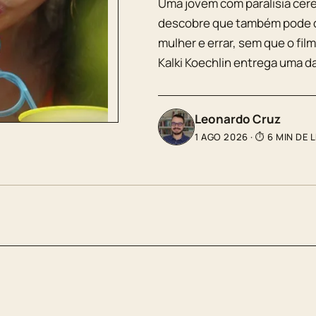
Uma jovem com paralisia cereb
descobre que também pode d
mulher e errar, sem que o fil
Kalki Koechlin entrega uma d
Leonardo Cruz
1 AGO 2026
·
⏱ 6 MIN DE 