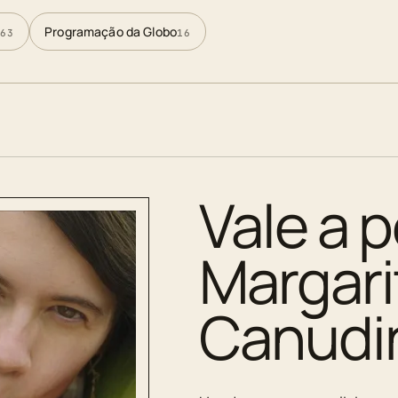
Programação da Globo
63
16
Vale a p
Margar
Canudi