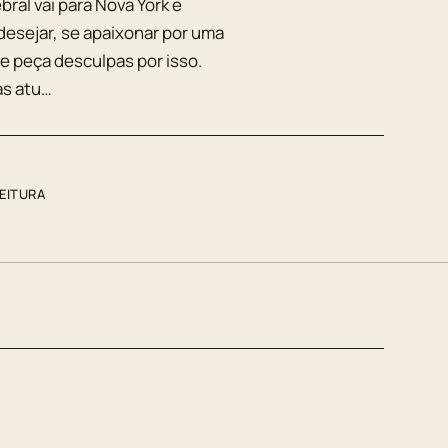
ral vai para Nova York e
esejar, se apaixonar por uma
me peça desculpas por isso.
as atu…
LEITURA