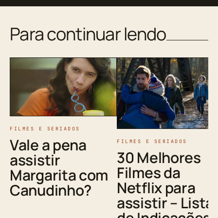
Para continuar lendo
FILMES E SERIADOS
Vale a pena
FILMES E SERIADOS
30 Melhores
assistir
Filmes da
Margarita com
Netflix para
Canudinho?
assistir – Lista
de Indicações