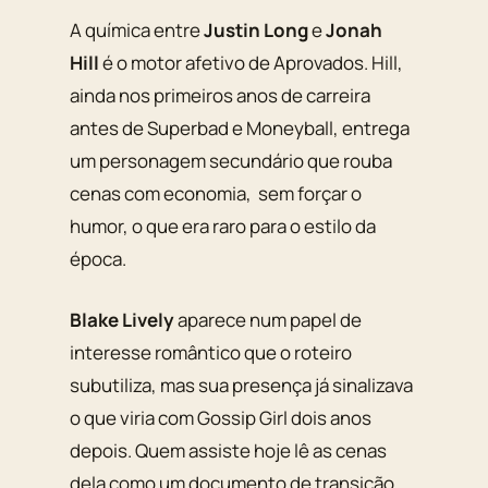
A química entre
Justin Long
e
Jonah
Hill
é o motor afetivo de
Aprovados
. Hill,
ainda nos primeiros anos de carreira
antes de
Superbad
e
Moneyball
, entrega
um personagem secundário que rouba
cenas com economia, sem forçar o
humor, o que era raro para o estilo da
época.
Blake Lively
aparece num papel de
interesse romântico que o roteiro
subutiliza, mas sua presença já sinalizava
o que viria com
Gossip Girl
dois anos
depois. Quem assiste hoje lê as cenas
dela como um documento de transição