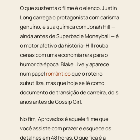
O que sustenta o filme é o elenco. Justin
Long carrega o protagonista com carisma
genuíno, e sua química com Jonah Hill —
ainda antes de
Superbad
e
Moneyball
— é
o motor afetivo da história: Hill rouba
cenas com uma economia rara para o
humor da época. Blake Lively aparece
num papel
romântico
que o roteiro
subutiliza, mas que hoje se lê como
documento de transição de carreira, dois
anos antes de
Gossip Girl
.
No fim,
Aprovados
é aquele filme que
você assiste com prazer e esquece os
detalhes em 48 horas. O que fica é a