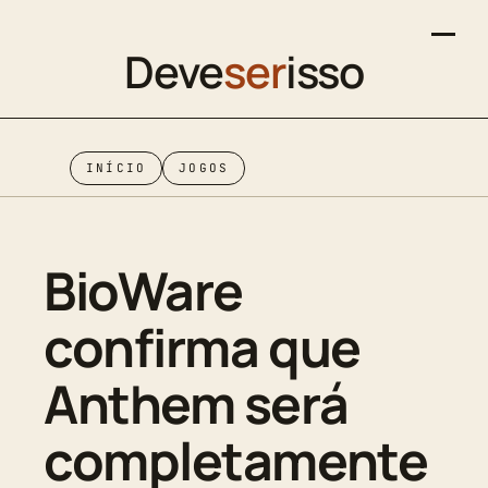
Deve
ser
isso
INÍCIO
JOGOS
BioWare
confirma que
Anthem será
completamente