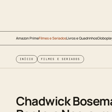
Amazon Prime
Filmes e Seriados
Livros e Quadrinhos
Globopla
INÍCIO
FILMES E SERIADOS
Chadwick Bosema