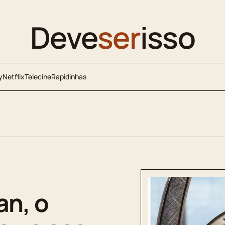
Deve
ser
isso
y
Netflix
Telecine
Rapidinhas
n, o