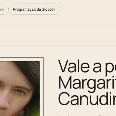
Programação da Globo
63
16
Vale a p
Margar
Canudi