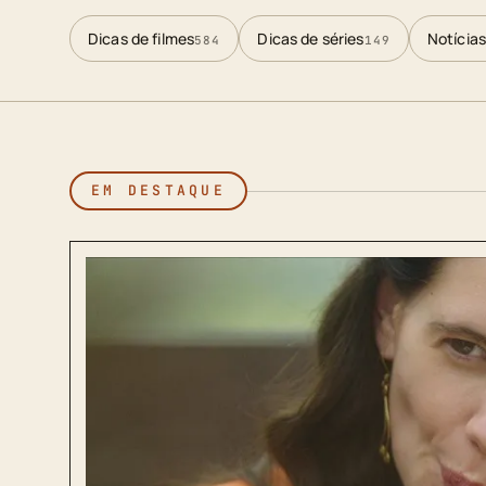
Dicas de filmes
Dicas de séries
Notícias
584
149
EM DESTAQUE