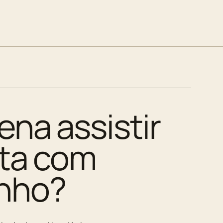
ena assistir
ita com
nho?