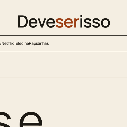
Deve
ser
isso
y
Netflix
Telecine
Rapidinhas
s e