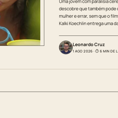
Uma jovem com paralisia cereb
descobre que também pode d
mulher e errar, sem que o fil
Kalki Koechlin entrega uma d
Leonardo Cruz
1 AGO 2026
·
⏱ 6 MIN DE 