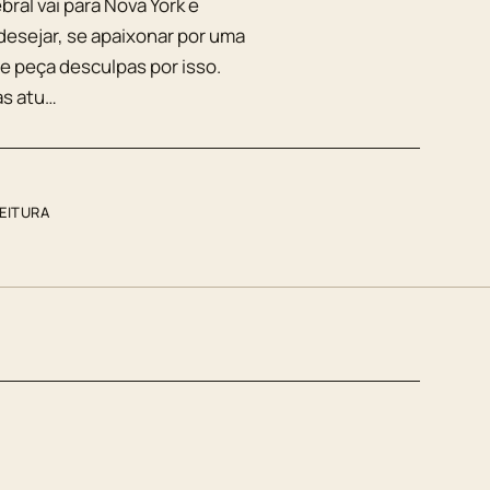
ral vai para Nova York e
esejar, se apaixonar por uma
me peça desculpas por isso.
as atu…
LEITURA