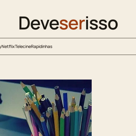
Deve
ser
isso
y
Netflix
Telecine
Rapidinhas