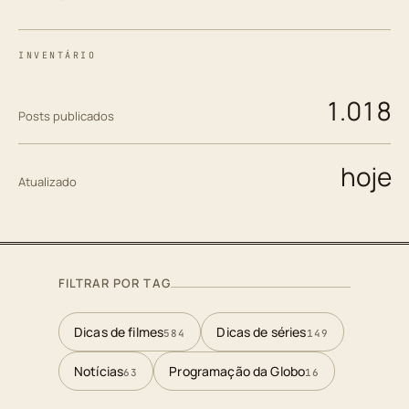
INVENTÁRIO
1.018
Posts publicados
hoje
Atualizado
FILTRAR POR TAG
Dicas de filmes
Dicas de séries
584
149
Notícias
Programação da Globo
63
16