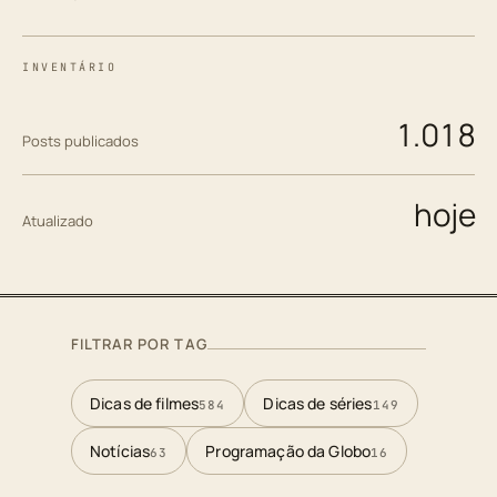
INVENTÁRIO
1.018
Posts publicados
hoje
Atualizado
FILTRAR POR TAG
Dicas de filmes
Dicas de séries
584
149
Notícias
Programação da Globo
63
16