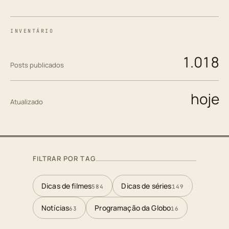
INVENTÁRIO
1.018
Posts publicados
hoje
Atualizado
FILTRAR POR TAG
Dicas de filmes
Dicas de séries
584
149
Notícias
Programação da Globo
63
16