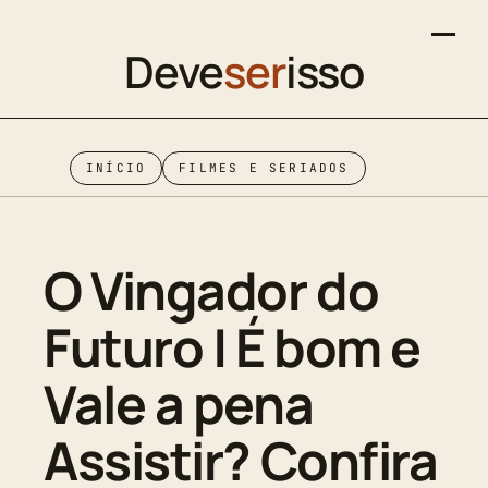
Deve
ser
isso
INÍCIO
FILMES E SERIADOS
O Vingador do
Futuro | É bom e
Vale a pena
Assistir? Confira