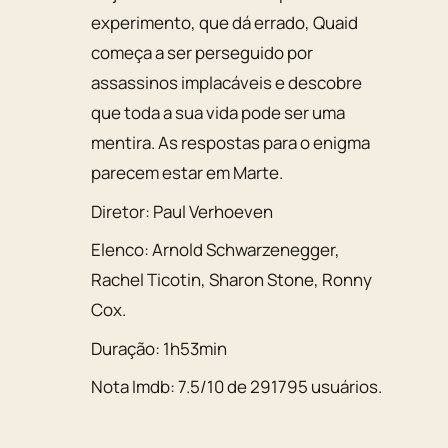
experimento, que dá errado, Quaid
começa a ser perseguido por
assassinos implacáveis e descobre
que toda a sua vida pode ser uma
mentira. As respostas para o enigma
parecem estar em Marte.
Diretor:
Paul Verhoeven
Elenco:
Arnold Schwarzenegger
,
Rachel Ticotin
,
Sharon Stone
,
Ronny
Cox
.
Duração:
1h53min
Nota Imdb:
7.5
/
10
de
291795
usuários.