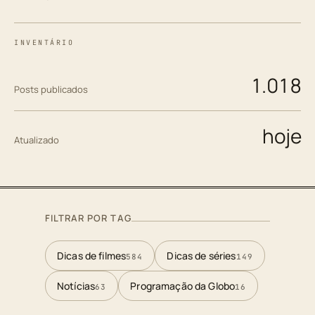
INVENTÁRIO
1.018
Posts publicados
hoje
Atualizado
FILTRAR POR TAG
Dicas de filmes
Dicas de séries
584
149
Notícias
Programação da Globo
63
16