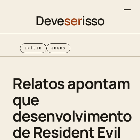
Deve
ser
isso
INÍCIO
JOGOS
Relatos apontam
que
desenvolvimento
de Resident Evil