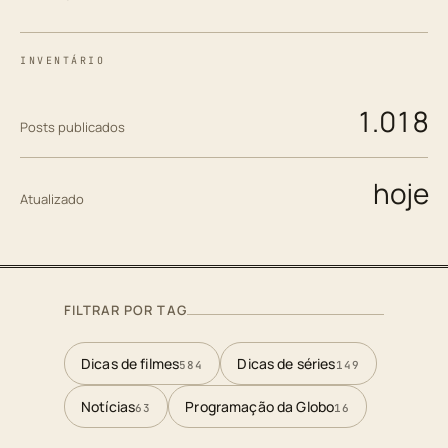
INVENTÁRIO
1.018
Posts publicados
hoje
Atualizado
FILTRAR POR TAG
Dicas de filmes
Dicas de séries
584
149
Notícias
Programação da Globo
63
16