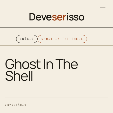
Deve
ser
isso
INÍCIO
GHOST IN THE SHELL
Ghost In The
Shell
INVENTÁRIO