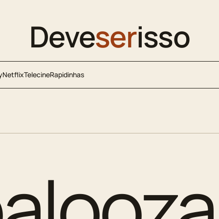
Deve
ser
isso
y
Netflix
Telecine
Rapidinhas
palooza