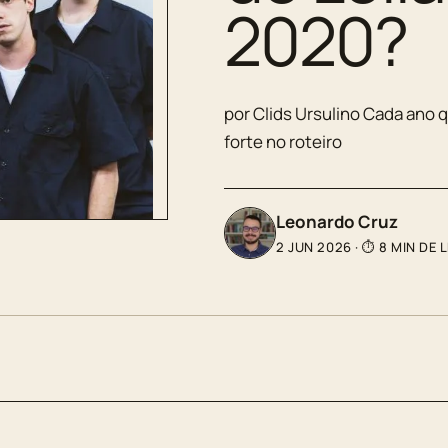
2020?
por Clids Ursulino Cada ano q
forte no roteiro
Leonardo Cruz
2 JUN 2026
·
⏱ 8 MIN DE 