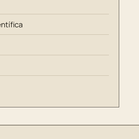
ntífica
e