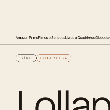
Amazon Prime
Filmes e Seriados
Livros e Quadrinhos
Globopla
INÍCIO
LOLLAPALOOZA
Lolla