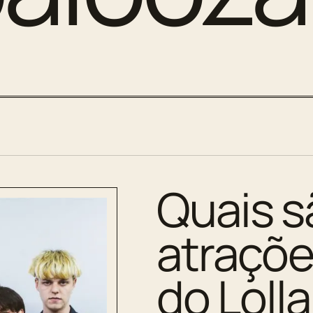
Quais s
atraçõe
do Loll