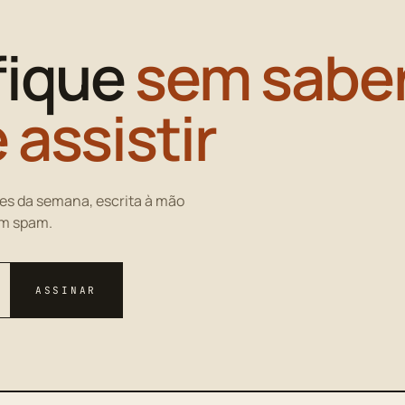
fique
sem saber
 assistir
es da semana, escrita à mão
em spam.
ASSINAR