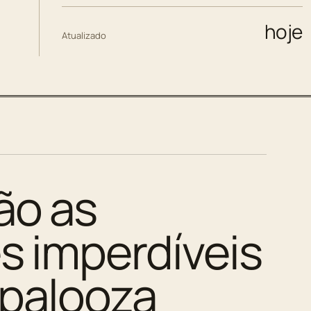
hoje
Atualizado
ão as
s imperdíveis
apalooza