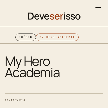
Deve
ser
isso
INÍCIO
MY HERO ACADEMIA
My Hero
Academia
INVENTÁRIO