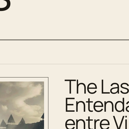
The Las
Entenda
entre V