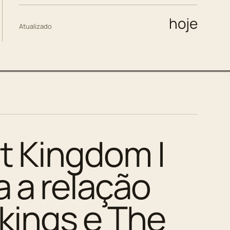
hoje
Atualizado
t Kingdom |
 a relação
ikings e The