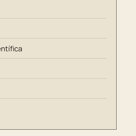
ntífica
e