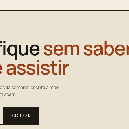
fique
sem saber
 assistir
es da semana, escrita à mão
em spam.
ASSINAR