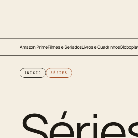
Amazon Prime
Filmes e Seriados
Livros e Quadrinhos
Globopla
INÍCIO
SÉRIES
Série