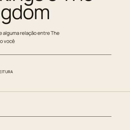
ingdom
e alguma relação entre The
ão você
LEITURA