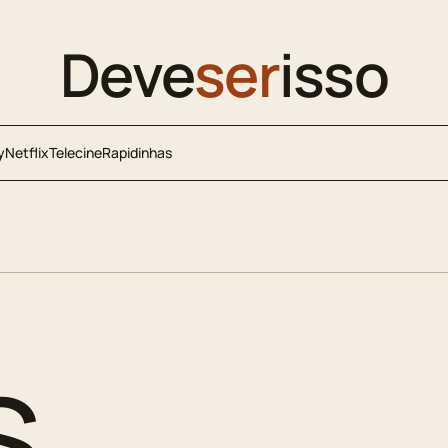
Deve
ser
isso
y
Netflix
Telecine
Rapidinhas
s