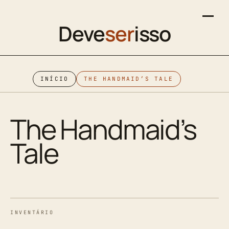
Deve
ser
isso
INÍCIO
THE HANDMAID’S TALE
The Handmaid’s
Tale
INVENTÁRIO